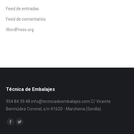
Feed de entradas
Feed de comentarios
WordPress.org
Técnica de Embalajes
954 84 39 48 info@tecnicadeembalajes.com C/ Vicente
Bermúdez Coronel, s/n 41620 - Marchena (Sevilla)
Encuéntranos en:
Facebook
Twitter