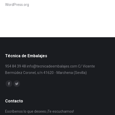
WordPress.org
Técnica de Embalajes
954 84 39 48 info@tecnicadeembalajes.com C/ Vicente
Bermúdez Coronel, s/n 41620 - Marchena (Sevilla)
Encuéntranos en:
Facebook
Twitter
Contacto
Escríbenos lo que desees ¡Te escuchamos!